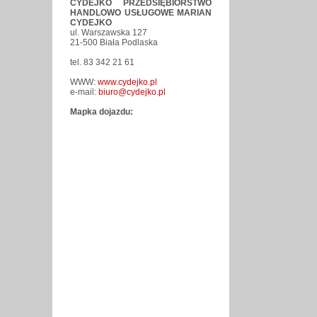
CYDEJKO PRZEDSIĘBIORSTWO
HANDLOWO USŁUGOWE MARIAN
CYDEJKO
ul. Warszawska 127
21-500 Biała Podlaska
tel. 83 342 21 61
WWW:
www.cydejko.pl
e-mail:
biuro@cydejko.pl
Mapka dojazdu: