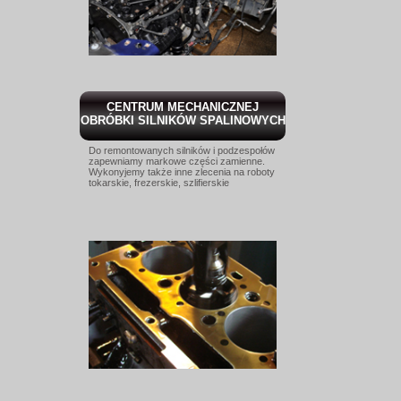
CENTRUM MECHANICZNEJ
OBRÓBKI SILNIKÓW SPALINOWYCH
Do remontowanych silników i podzespołów
zapewniamy markowe części zamienne.
Wykonyjemy także inne zlecenia na roboty
tokarskie, frezerskie, szlifierskie