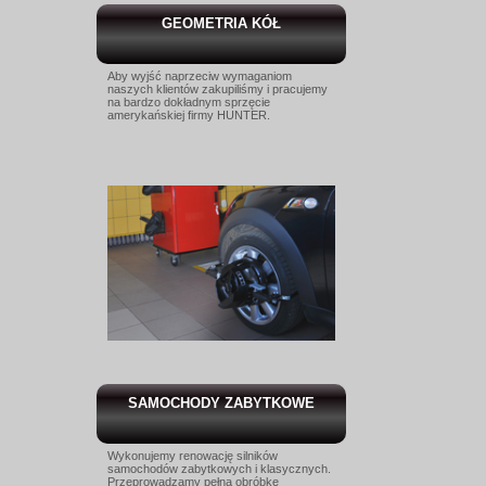
GEOMETRIA KÓŁ
Aby wyjść naprzeciw wymaganiom
naszych klientów zakupiliśmy i pracujemy
na bardzo dokładnym sprzęcie
amerykańskiej firmy HUNTER.
SAMOCHODY ZABYTKOWE
Wykonujemy renowację silników
samochodów zabytkowych i klasycznych.
Przeprowadzamy pełną obróbkę